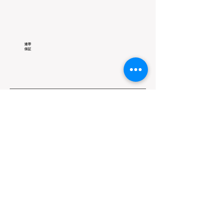
の一種であるから、主たる債務に附従
し、主たる債務に生じた事由は、原則と
して連帯保証人に効力を生ずる。
連帯
保証
部屋の一部を2層式にした上部のスペース
のことで、本来の意味は、屋根裏部屋、
倉庫などの上階のことであるが、住宅の
屋根裏を物置等に利用するスペースを指
す用語としても定着してきている。切妻
屋根のマンション最上階住戸などにも採
用されている。
ロフ
ト