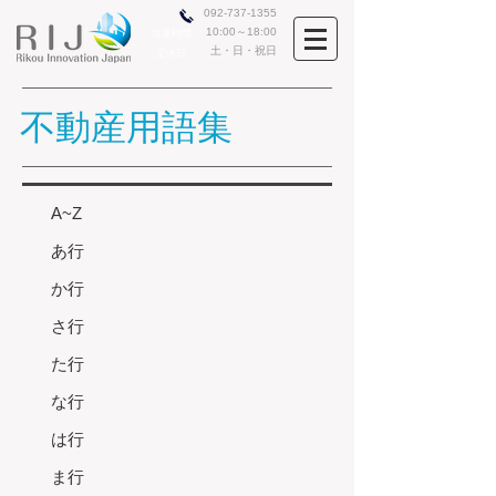
​​092-737-1355
10:00～18:00
営業時間
土・日・祝日
​定休日
不動産用語集
A~Z
あ行
か行
さ行
た行
な行
は行
ま行