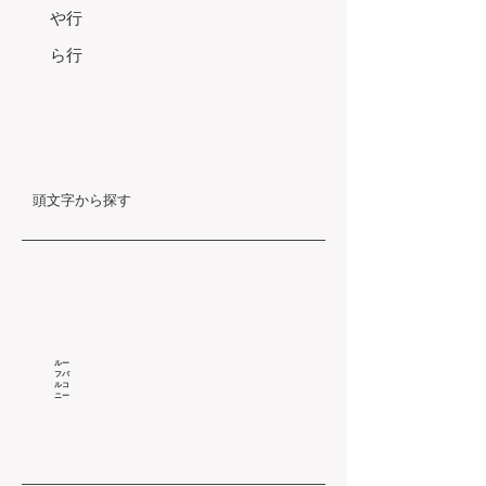
や行
ら行
頭文字から探す
ら行
マンションなどで階下の部屋の屋根部分
を利用したバルコニーのこと。通常のバ
ルコニーと比べて広い空間を確保するこ
とができる。
ルー
フバ
ルコ
ニー