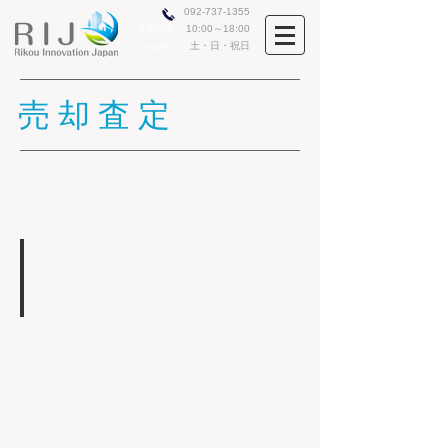
​​092-737-1355
10:00～18:00
営業時間
土・日・祝日
​定休日
売却査定
お持ちの不動産の売却をご検討中の方、
まずはいくらくらいで売れそうか無料査
定をされてみませんか？
売りたい
資
金
確
保