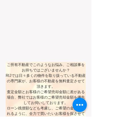
新
相
家
し
続
に
い
し
引
不
た
っ
動
物
越
産
件
し
に
の
た
買
管
い
い
理
替
方
転
え
法
勤
た
が
の
ご所有不動産でこのようなお悩み、ご相談事を
い
知
為、
り
お持ちではございませんか？
職
​RIJでは日々多くの物件を取り扱っている不動産
た
場
の専門家が、お客様の不動産を無料査定させて
い
に
頂きます。
近
査定金額とお客様のご希望売却金額に差がある
い
場合、弊社ではお客様のご希望売却金額を優先
相
家
続
してお伺いしております。
を
ローン残債額なども考慮し、ご希望の金額で売
が
探
れるように、全力で買いたいお客様を探させて
発
し
生
頂きます。
て
お話させて頂いたのち、ご納得いかれない場合
す